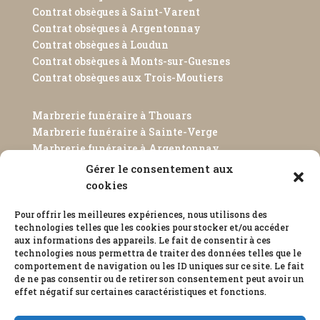
Contrat obsèques à Saint-Varent
Contrat obsèques à Argentonnay
Contrat obsèques à Loudun
Contrat obsèques à Monts-sur-Guesnes
Contrat obsèques aux Trois-Moutiers
Marbrerie funéraire à Thouars
Marbrerie funéraire à Sainte-Verge
Marbrerie funéraire à Argentonnay
Marbrerie funéraire à Loudun
Gérer le consentement aux
Marbrerie funéraire à Monts-sur-Guesnes
cookies
Marbrerie funéraire aux Trois-Moutiers
Pour offrir les meilleures expériences, nous utilisons des
technologies telles que les cookies pour stocker et/ou accéder
aux informations des appareils. Le fait de consentir à ces
technologies nous permettra de traiter des données telles que le
comportement de navigation ou les ID uniques sur ce site. Le fait
de ne pas consentir ou de retirer son consentement peut avoir un
effet négatif sur certaines caractéristiques et fonctions.