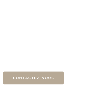
Pourquoi faire appel à nos services de
pompes funèbres ?
CONTACTEZ-NOUS