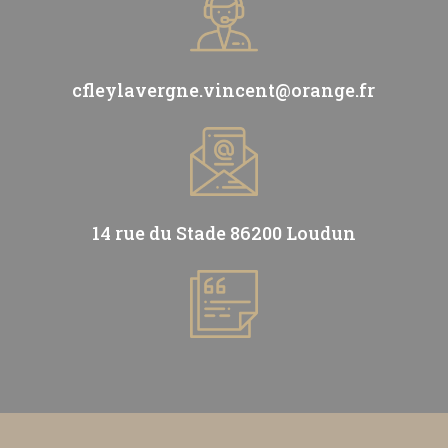
cfleylavergne.vincent@orange.fr
14 rue du Stade 86200 Loudun